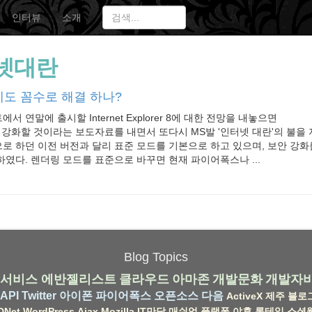
인터뷰
소개
넷대란
번에도 꼼수로 해결 하나?
 연말에 출시할 Internet Explorer 8에 대한 전망을 내놓으면
 강화할 것이라는 보도자료를 내면서 또다시 MS발 '인터넷 대란'의 불을 지
 하던 이전 버전과 달리 표준 모드를 기본으로 하고 있으며, 보안 강화를 위
였다. 렌더링 모드를 표준으로 바꾸면 현재 파이어폭스나 ...
Blog Topics
서비스
에반젤리스트
클라우드
아마존
개발문화
개발자
API
Twitter
아이폰
파이어폭스
오픈소스
다음
ActiveX
제주
블로
DNet
WordPress
Ajax
Mozilla
IT만담
매쉬업
플랫폼
야후
롱테일
소셜