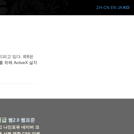
ZH-CN
EN
JA
KO
피고 있다. IE8은
해 ActiveX 설치
비급
웹2.0
웹표준
그
나인포유
네이버
크
웹
서평
영화
CSS
마케