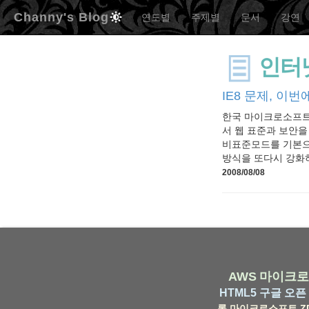
Channy's Blog
연도별
주제별
문서
강연
인터
IE8 문제, 이
한국 마이크로소프트에서
서 웹 표준과 보안을
비표준모드를 기본으로
방식을 또다시 강화하
2008/08/08
AWS
마이크로
HTML5
구글
오픈 
롬
마이크로소프트
Z