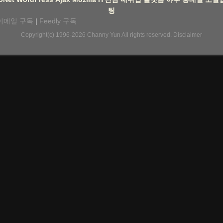
팅
이메일 구독
|
Feedly 구독
Copyright(c) 1996-2026
Channy Yun
All rights reserved.
Disclaimer