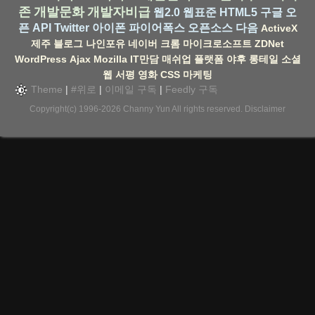
존
개발문화
개발자비급
웹2.0
웹표준
HTML5
구글
오
픈 API
Twitter
아이폰
파이어폭스
오픈소스
다음
ActiveX
제주
블로그
나인포유
네이버
크롬
마이크로소프트
ZDNet
WordPress
Ajax
Mozilla
IT만담
매쉬업
플랫폼
야후
롱테일
소셜
웹
서평
영화
CSS
마케팅
Theme
|
#위로
|
이메일 구독
|
Feedly 구독
Copyright(c) 1996-2026
Channy Yun
All rights reserved.
Disclaimer