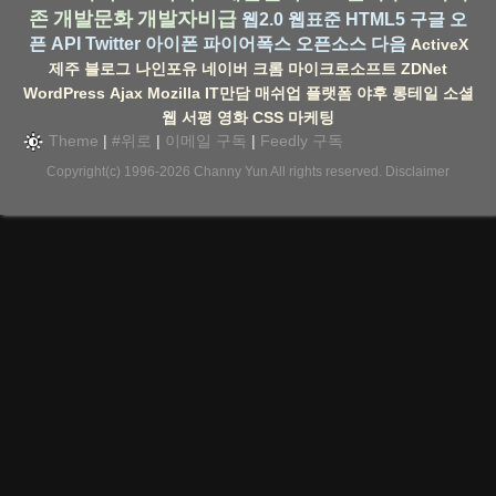
존
개발문화
개발자비급
웹2.0
웹표준
HTML5
구글
오
픈 API
Twitter
아이폰
파이어폭스
오픈소스
다음
ActiveX
제주
블로그
나인포유
네이버
크롬
마이크로소프트
ZDNet
WordPress
Ajax
Mozilla
IT만담
매쉬업
플랫폼
야후
롱테일
소셜
웹
서평
영화
CSS
마케팅
Theme
|
#위로
|
이메일 구독
|
Feedly 구독
Copyright(c) 1996-2026
Channy Yun
All rights reserved.
Disclaimer