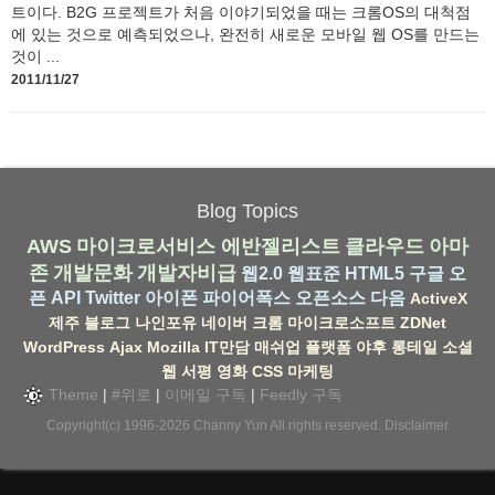
트이다. B2G 프로젝트가 처음 이야기되었을 때는 크롬OS의 대척점
에 있는 것으로 예측되었으나, 완전히 새로운 모바일 웹 OS를 만드는
것이 ...
2011/11/27
Blog Topics
AWS
마이크로서비스
에반젤리스트
클라우드
아마
존
개발문화
개발자비급
웹2.0
웹표준
HTML5
구글
오
픈 API
Twitter
아이폰
파이어폭스
오픈소스
다음
ActiveX
제주
블로그
나인포유
네이버
크롬
마이크로소프트
ZDNet
WordPress
Ajax
Mozilla
IT만담
매쉬업
플랫폼
야후
롱테일
소셜
웹
서평
영화
CSS
마케팅
Theme
|
#위로
|
이메일 구독
|
Feedly 구독
Copyright(c) 1996-2026
Channy Yun
All rights reserved.
Disclaimer