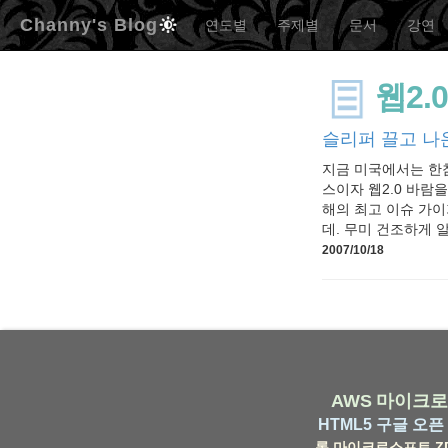
Channy's Blog
연도별
주제별
문서
강연
웹2.
슬리퍼 끌고 나온
지금 미국에서는 한참 
스이자 웹2.0 바람
해의 최고 이슈 가이
데. 무미 건조하게 알
2007/10/18
AWS
마이크로
HTML5
구글
오픈 
롬
마이크로소프트
Z