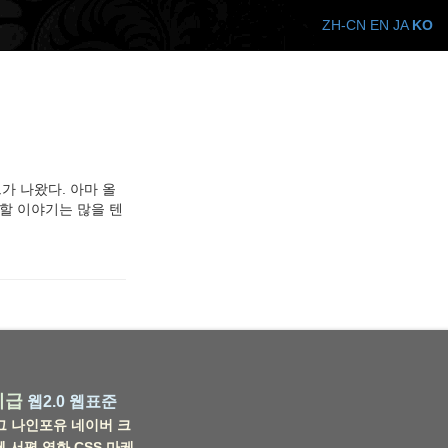
ZH-CN
EN
JA
KO
가 나왔다. 아마 올
 할 이야기는 많을 텐
비급
웹2.0
웹표준
그
나인포유
네이버
크
웹
서평
영화
CSS
마케