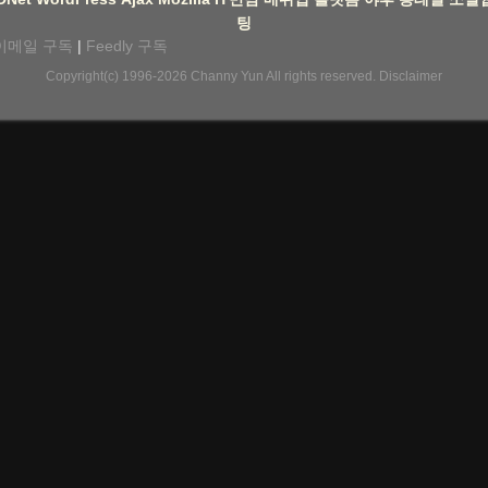
팅
이메일 구독
|
Feedly 구독
Copyright(c) 1996-2026
Channy Yun
All rights reserved.
Disclaimer