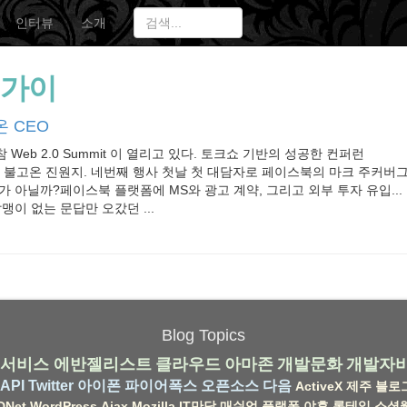
인터뷰
소개
0가이
 CEO
Web 2.0 Summit 이 열리고 있다. 토크쇼 기반의 성공한 컨퍼런
을 불고온 진원지. 네번째 행사 첫날 첫 대담자로 페이스북의 마크 주커버그
가 아닐까?페이스북 플랫폼에 MS와 광고 계약, 그리고 외부 투자 유입...
맹이 없는 문답만 오갔던 ...
Blog Topics
서비스
에반젤리스트
클라우드
아마존
개발문화
개발자
API
Twitter
아이폰
파이어폭스
오픈소스
다음
ActiveX
제주
블로
DNet
WordPress
Ajax
Mozilla
IT만담
매쉬업
플랫폼
야후
롱테일
소셜