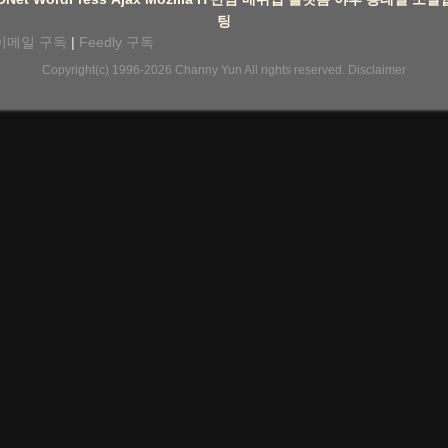
팅
이메일 구독
|
Feedly 구독
Copyright(c) 1996-2026
Channy Yun
All rights reserved.
Disclaimer