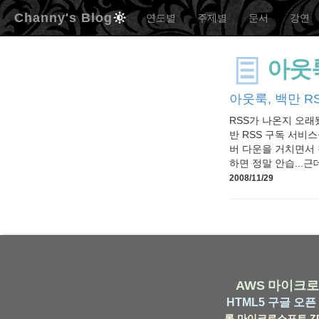
Channy's Blog
연도별
주제별
문서
강연
아웃
아웃룩, 백만 R
RSS가 나온지 오래
반 RSS 구독 서비스
버 다운을 거치면서 
하면 정말 안습...근
2008/11/29
AWS
마이크로
HTML5
구글
오픈 
롬
마이크로소프트
Z