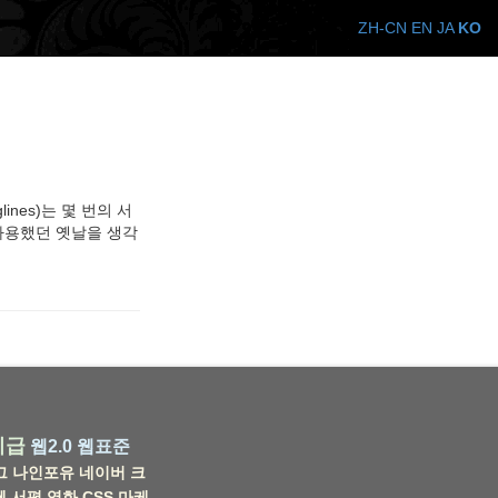
ZH-CN
EN
JA
KO
nes)는 몇 번의 서
 사용했던 옛날을 생각
비급
웹2.0
웹표준
그
나인포유
네이버
크
웹
서평
영화
CSS
마케