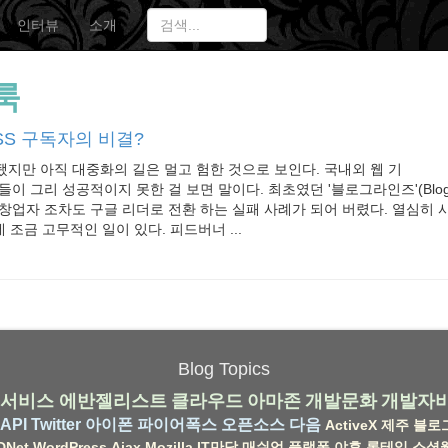
인터뷰
소개
룩
SS 구독자의 비결?
됐지만 아직 대중화의 길은 멀고 험한 것으로 보인다. 국내외 웹 기
들이 그리 성공적이지 못한 걸 보면 말이다. 최초였던 '블로그라인즈'(Blogli
창업자 조차도 구글 리더로 전환 하는 실패 사례가 되어 버렸다. 열심히
데 조금 고무적인 일이 있다. 피드버너 ...
Blog Topics
서비스
에반젤리스트
클라우드
아마존
개발문화
개발자
API
Twitter
아이폰
파이어폭스
오픈소스
다음
ActiveX
제주
블로
DNet
WordPress
Ajax
Mozilla
IT만담
매쉬업
플랫폼
야후
롱테일
소셜