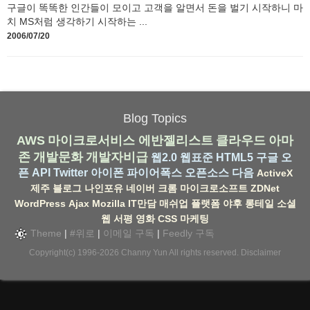
구글이 똑똑한 인간들이 모이고 고객을 알면서 돈을 벌기 시작하니 마
치 MS처럼 생각하기 시작하는 ...
2006/07/20
Blog Topics
AWS
마이크로서비스
에반젤리스트
클라우드
아마
존
개발문화
개발자비급
웹2.0
웹표준
HTML5
구글
오
픈 API
Twitter
아이폰
파이어폭스
오픈소스
다음
ActiveX
제주
블로그
나인포유
네이버
크롬
마이크로소프트
ZDNet
WordPress
Ajax
Mozilla
IT만담
매쉬업
플랫폼
야후
롱테일
소셜
웹
서평
영화
CSS
마케팅
Theme
|
#위로
|
이메일 구독
|
Feedly 구독
Copyright(c) 1996-2026
Channy Yun
All rights reserved.
Disclaimer