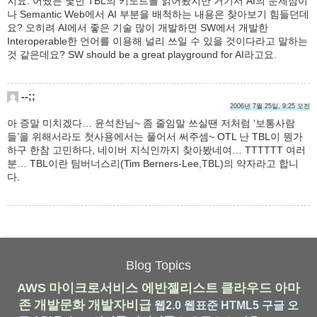
지요. 어쨌든 몇번 TBL의 키노트를 읽어봤지만 거기서 AI의 문제점이
나 Semantic Web에서 AI 부분을 배척하는 내용은 찾아보기 힘들던데
요? 오히려 AI에서 좋은 기술 많이 개발하면 SW에서 개발한
Interoperable한 언어를 이용해 널리 쓰일 수 있을 것이다라고 말하는
것 같은데요? SW should be a great playground for AI라고요.
--;;
2006년 7월 25일, 9:25 오전
아 증말 미치겠다… 윤석찬님~ 좀 줄임말 쓰실땐 저처럼 ‘보통사람
들’을 위해서라도 첫사용에서는 풀어서 써주셈~ OTL 난 TBL이 뭔가
하구 한참 고민하다, 네이버 지식인까지 찾아봤네여… TTTTTT 여러
분… TBL이란 팀버너스리(Tim Berners-Lee,TBL)의 약자라고 합니
다.
Blog Topics
AWS
마이크로서비스
에반젤리스트
클라우드
아마
존
개발문화
개발자비급
웹2.0
웹표준
HTML5
구글
오