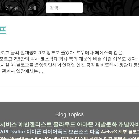
인터뷰
소개
프
블로그 글의 절대량이 1/2 정도로 줄었다. 트위터나 페이스북 같은
모르고 2년간의 박사 코스웍과 회사 복귀 때문에 바쁜 이런 이유도 있다.
 사실 이 블로그를 운영하면서 개인적인 인신 공격을 비롯해서 뒷담화 등
 관계자 입장에서는 ...
Blog Topics
서비스
에반젤리스트
클라우드
아마존
개발문화
개발자
API
Twitter
아이폰
파이어폭스
오픈소스
다음
ActiveX
제주
블로
DNet
WordPress
Ajax
Mozilla
IT만담
매쉬업
플랫폼
야후
롱테일
소셜