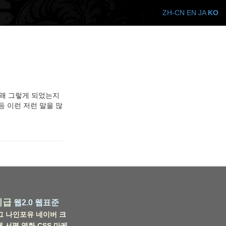
ZH-CN
EN
JA
KO
 왜 그렇게 되었는지
등 이런 저런 말을 많
비급
웹2.0
웹표준
그
나인포유
네이버
크
웹
서평
영화
CSS
마케