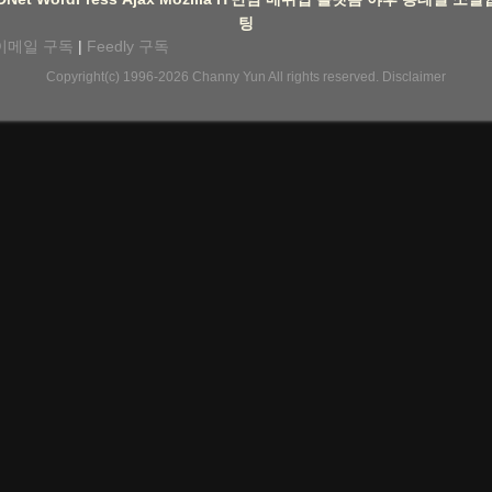
팅
이메일 구독
|
Feedly 구독
Copyright(c) 1996-2026
Channy Yun
All rights reserved.
Disclaimer