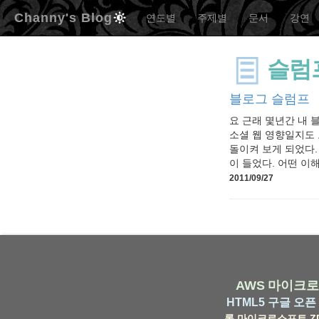
Channy's Blog
연도별
주제별
문서
강연
슬럼
블로그 슬럼프
요 근래 몇년간 내 
소셜 웹 영향일지도 
돌이켜 보게 되었다.
이 들었다. 어떤 이해
2011/09/27
AWS
마이크로
HTML5
구글
오픈 
롬
마이크로소프트
Z