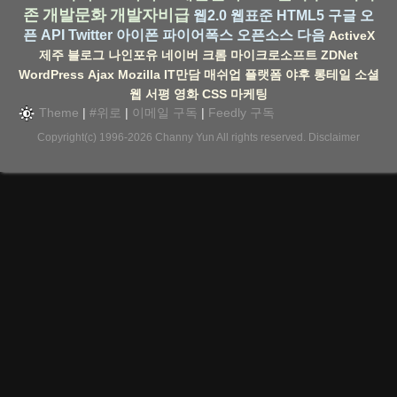
존
개발문화
개발자비급
웹2.0
웹표준
HTML5
구글
오
픈 API
Twitter
아이폰
파이어폭스
오픈소스
다음
ActiveX
제주
블로그
나인포유
네이버
크롬
마이크로소프트
ZDNet
WordPress
Ajax
Mozilla
IT만담
매쉬업
플랫폼
야후
롱테일
소셜
웹
서평
영화
CSS
마케팅
Theme
|
#위로
|
이메일 구독
|
Feedly 구독
Copyright(c) 1996-2026
Channy Yun
All rights reserved.
Disclaimer