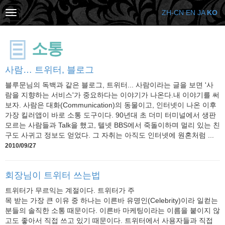
ZH-CN
EN
JA
KO
소통
사람… 트위터, 블로그
블루문님의 독백과 같은 블로그, 트위터... 사람이라는 글을 보면 '사
람을 지향하는 서비스'가 중요하다는 이야기가 나온다.내 이야기를 써
보자. 사람은 대화(Communication)의 동물이고, 인터넷이 나온 이후
가장 킬러앱이 바로 소통 도구이다. 90년대 초 더미 터미널에서 생판
모르는 사람들과 Talk을 했고, 텔넷 BBS에서 죽돌이하며 멀리 있는 친
구도 사귀고 정보도 얻었다. 그 자취는 아직도 인터넷에 원혼처럼 ...
2010/09/27
회장님이 트위터 쓰는법
트위터가 무르익는 계절이다. 트위터가 주
목 받는 가장 큰 이유 중 하나는 이른바 유명인(Celebrity)이라 일컫는
분들의 솔직한 소통 때문이다. 이른바 마케팅이라는 이름을 붙이지 않
고도 좋아서 직접 쓰고 있기 때문이다. 트위터에서 사용자들과 직접