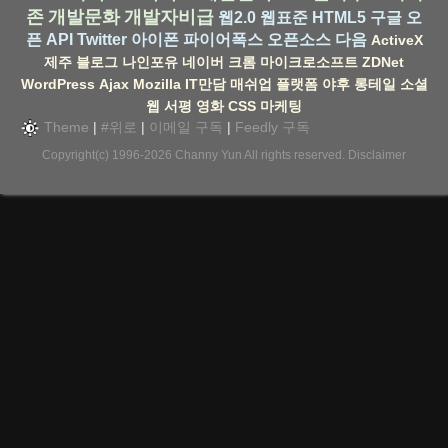
존
개발문화
개발자비급
웹2.0
웹표준
HTML5
구글
오
픈 API
Twitter
아이폰
파이어폭스
오픈소스
다음
ActiveX
제주
블로그
나인포유
네이버
크롬
마이크로소프트
ZDNet
WordPress
Ajax
Mozilla
IT만담
매쉬업
플랫폼
야후
롱테일
소셜
웹
서평
영화
CSS
마케팅
Theme
|
#위로
|
이메일 구독
|
Feedly 구독
Copyright(c) 1996-2026
Channy Yun
All rights reserved.
Disclaimer