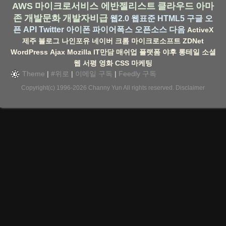
AWS
마이크로서비스
에반젤리스트
클라우드
아마
존
개발문화
개발자비급
웹2.0
웹표준
HTML5
구글
오
픈 API
Twitter
아이폰
파이어폭스
오픈소스
다음
ActiveX
제주
블로그
나인포유
네이버
크롬
마이크로소프트
ZDNet
WordPress
Ajax
Mozilla
IT만담
매쉬업
플랫폼
야후
롱테일
소셜
웹
서평
영화
CSS
마케팅
Theme
|
#위로
|
이메일 구독
|
Feedly 구독
Copyright(c) 1996-2026
Channy Yun
All rights reserved.
Disclaimer