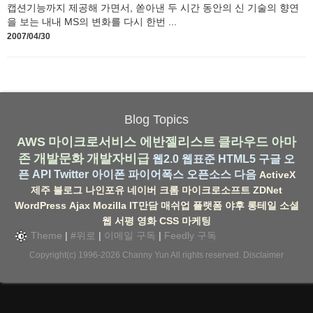
캡션기능까지 제공해 가면서, 쏟아낸 두 시간 동안의 신 기술의 향연
을 보는 내내 MS의 변화를 다시 한번 ...
2007/04/30
Blog Topics
AWS
마이크로서비스
에반젤리스트
클라우드
아마
존
개발문화
개발자비급
웹2.0
웹표준
HTML5
구글
오
픈 API
Twitter
아이폰
파이어폭스
오픈소스
다음
ActiveX
제주
블로그
나인포유
네이버
크롬
마이크로소프트
ZDNet
WordPress
Ajax
Mozilla
IT만담
매쉬업
플랫폼
야후
롱테일
소셜
웹
서평
영화
CSS
마케팅
Theme
|
#위로
|
이메일 구독
|
Feedly 구독
Copyright(c) 1996-2026
Channy Yun
All rights reserved.
Disclaimer