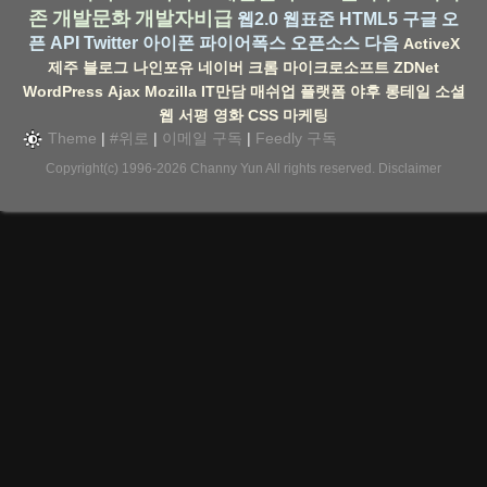
존
개발문화
개발자비급
웹2.0
웹표준
HTML5
구글
오
픈 API
Twitter
아이폰
파이어폭스
오픈소스
다음
ActiveX
제주
블로그
나인포유
네이버
크롬
마이크로소프트
ZDNet
WordPress
Ajax
Mozilla
IT만담
매쉬업
플랫폼
야후
롱테일
소셜
웹
서평
영화
CSS
마케팅
Theme
|
#위로
|
이메일 구독
|
Feedly 구독
Copyright(c) 1996-2026
Channy Yun
All rights reserved.
Disclaimer