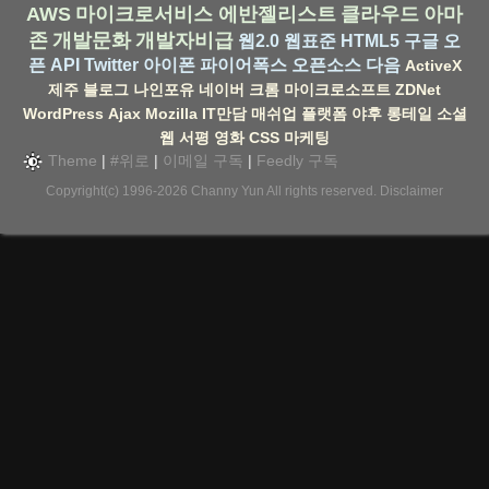
AWS
마이크로서비스
에반젤리스트
클라우드
아마
존
개발문화
개발자비급
웹2.0
웹표준
HTML5
구글
오
픈 API
Twitter
아이폰
파이어폭스
오픈소스
다음
ActiveX
제주
블로그
나인포유
네이버
크롬
마이크로소프트
ZDNet
WordPress
Ajax
Mozilla
IT만담
매쉬업
플랫폼
야후
롱테일
소셜
웹
서평
영화
CSS
마케팅
Theme
|
#위로
|
이메일 구독
|
Feedly 구독
Copyright(c) 1996-2026
Channy Yun
All rights reserved.
Disclaimer