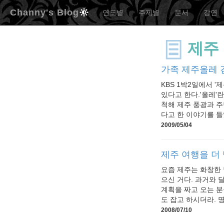
Channy's Blog
연도별
주제별
문서
강연
제주
가족 제주올레 
KBS 1박2일에서 
있다고 한다.'올레'
척해 제주 풍광과 주
다고 한 이야기를 들었
2009/05/04
제주 여행을 더
요즘 제주는 화창한 
으신 거다. 과거와 
계획을 짜고 오는 분
도 잡고 하시더라. 명
2008/07/10