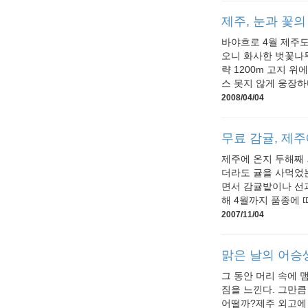
제주, 눈과 꽃의
바야흐로 4월 제주도
오니 화사한 벗꽃나무
략 1200m 고지 
스 못지 않게 웅장하다
2008/04/04
무료 감귤, 제
제주에 온지 두해째 
더라도 귤을 사먹었는
면서 감귤밭이나 선과
해 4월까지 품종에 
2007/11/04
맑은 날의 어승
그 동안 머리 속에 
짐을 느낀다. 그만큼
어떨까?제주 외고에 