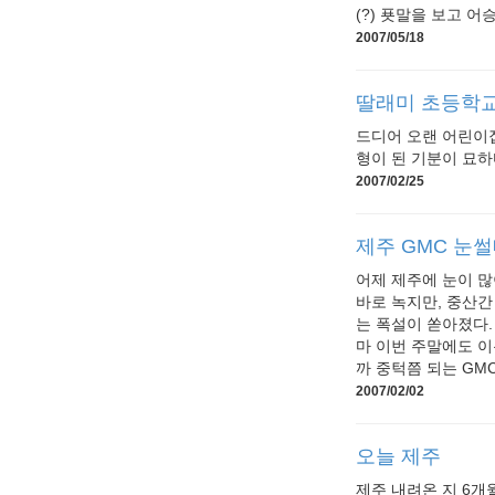
(?) 푯말을 보고 어
2007/05/18
딸래미 초등학교
드디어 오랜 어린이
형이 된 기분이 묘하
2007/02/25
제주 GMC 눈썰
어제 제주에 눈이 많
바로 녹지만, 중산간
는 폭설이 쏟아졌다.
마 이번 주말에도 
까 중턱쯤 되는 GMC
2007/02/02
오늘 제주
제주 내려온 지 6개