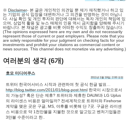
※
Disclaimer
- 본 글은 개인적인 의견일 뿐 제가 재직했거나 하고 있
는 기업의 공식 입장을 대변하거나 그 의견을 반영하는 것이 아닙니
다. 사실 확인 및 개인 투자의 판단에 대해서는 독자 개인의 책임에 있
으며, 상업적 활용 및 뉴스 매체의 인용 역시 금지함을 양해해 주시기
바랍니다. 본 채널은 광고를 비롯 어떠한 수익도 창출하지 않습니다.
(The opinions expressed here are my own and do not necessarily
represent those of current or past employers. Please note that you
are solely responsible for your judgment on checking facts for your
investments and prohibit your citations as commercial content or
news sources. This channel does not monetize via any advertising.)
여러분의 생각 (6개)
호모 미디어쿠스
2011년 1월 19일, 2:00 오전
트위터 한국어서비스 시작과 관련하여 첫 공식 한글 발표…
http://blog.twitter.com/2011/01/blog-post.html
한국이 시장으로서
의 가능성? 혹은 단순 제휴? 트위터와 제휴한 DAUM과 LG Uplus
의 라이센스 비용은 얼마일까? 전세계적으로 트위터와 Firehorse
계약을 맺은 곳은 구글, MS, 야후를 비롯해 단 7곳. 구글은 라이센
스 비용으로 약 1천만불을 지불한 것으로 알고있고 벤처기업들은
3만불 수준이라고 한..