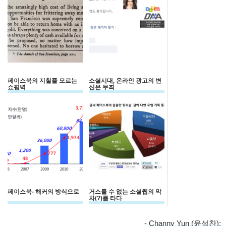
페이스북의 지칠줄 모르는
소셜시대, 온라인 광고의 변
쇼핑벽
신은 무죄
페이스북- 해커의 방식으로
거스를 수 없는 소셜웹의 막
차(?)를 타다
-
Channy Yun (윤석찬)
;