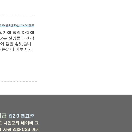
2007년 1월 15일, 12:51 오후
 있었기에 당일 아침에
 많은 전망들과 생각
있어 정말 좋았습니
 구분없이 이루어지
비급
웹2.0
웹표준
그
나인포유
네이버
크
웹
서평
영화
CSS
마케