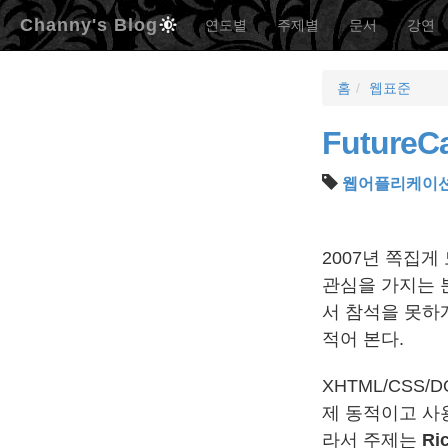
Channy's Blog
연도별
주제별
문서
강연
홈
웹표준
Future
웹어플리케이
2007년 쪽집
관심을 가지는 
서 참석을 못하
적어 본다.
XHTML/CSS
제 동적이고 사
라서 주제는
Ri