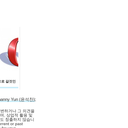
킷으로 갈것인
hanny Yun (윤석찬)
;
대변하거나 그 의견을
며, 상업적 활용 및
익도 창출하지 않습니
rrent or past