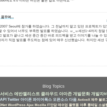
ualStudio에도 8.0 이라는 버전은 붙은 걸로 아는데요 ^^
꿈꾸며...
mp 2007 Seoul에 참가를 하였습니다. 그 전날까지 맡고 있던 프로젝트가
할 수 있어서 너무도 부족한 발표를 하였습니다. ㅠ_ㅠ세션1~4까지 정말
고 발표가 끝나고 세션 중간 중간 바로 피드백을 받고 이야기를 나눌 수 
자가 직접 발표를 주도하는 점에 있어 매우 신선했습니다. 하지만 세션
Blog Topics
서비스
에반젤리스트
클라우드
아마존
개발문화
개발자
API
Twitter
아이폰
파이어폭스
오픈소스
다음
ActiveX
제주
블로
DNet
WordPress
Ajax
Mozilla
IT만담
매쉬업
플랫폼
야후
롱테일
소셜