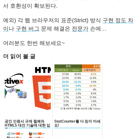
서 호환성이 확보된다.
예외) 각 웹 브라우저의 표준(Strict) 방식
구현 정도 차
이
나
구현 버그
문제 해결은
전문가
손에…
여러분도 한번 해보세요~
더 읽어 볼 글
공인 인증서 규제 철폐와
StatCounter를 다 믿지 마세
HTML5 대안 기술에 대한 입
요!
장