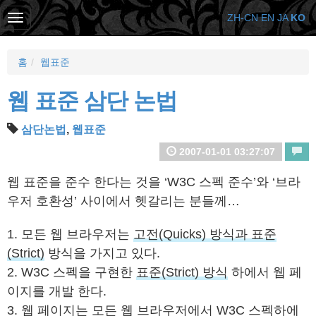
ZH-CN
EN
JA
KO
홈
웹표준
웹 표준 삼단 논법
삼단논법
,
웹표준
2007-01-01 03:27:07
웹 표준을 준수 한다는 것을 ‘W3C 스펙 준수’와 ‘브라
우저 호환성’ 사이에서 헷갈리는 분들께…
1. 모든 웹 브라우저는
고전(Quicks) 방식과 표준
(Strict)
방식을 가지고 있다.
2. W3C 스펙을 구현한
표준(Strict) 방식
하에서 웹 페
이지를 개발 한다.
3. 웹 페이지는 모든 웹 브라우저에서 W3C 스펙하에