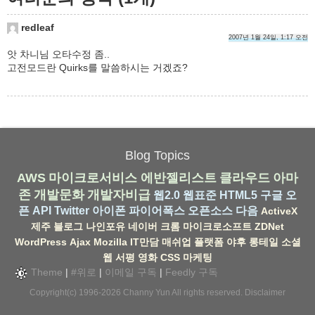
redleaf
2007년 1월 24일, 1:17 오전
앗 차니님 오타수정 좀..
고전모드란 Quirks를 말씀하시는 거겠죠?
Blog Topics
AWS
마이크로서비스
에반젤리스트
클라우드
아마
존
개발문화
개발자비급
웹2.0
웹표준
HTML5
구글
오
픈 API
Twitter
아이폰
파이어폭스
오픈소스
다음
ActiveX
제주
블로그
나인포유
네이버
크롬
마이크로소프트
ZDNet
WordPress
Ajax
Mozilla
IT만담
매쉬업
플랫폼
야후
롱테일
소셜
웹
서평
영화
CSS
마케팅
Theme
|
#위로
|
이메일 구독
|
Feedly 구독
Copyright(c) 1996-2026
Channy Yun
All rights reserved.
Disclaimer