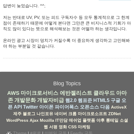
답변이 늦었습니다. ^^;
저는 반대로 UV, PV, 또는 피드 구독자수 등 모두 통계적으로 그 한계
점이 존재하기 때문에 어떻게 본다면 그만큰 큰 비지니스적 기회가 아
직도 많이 있다는 뜻으로 해석해보는 것은 어떨까 하는 생각입니다.
온라인 광고 시장이 덩치가 커질수록 더 중요하게 생각하고 고민해봐
야 하는 부분일 것 같습니다.
Blog Topics
AWS
마이크로서비스
에반젤리스트
클라우드
아마
존
개발문화
개발자비급
웹2.0
웹표준
HTML5
구글
오
픈 API
Twitter
아이폰
파이어폭스
오픈소스
다음
ActiveX
제주
블로그
나인포유
네이버
크롬
마이크로소프트
ZDNet
WordPress
Ajax
Mozilla
IT만담
매쉬업
플랫폼
야후
롱테일
소셜
웹
서평
영화
CSS
마케팅
Theme
|
#위로
|
이메일 구독
|
Feedly 구독