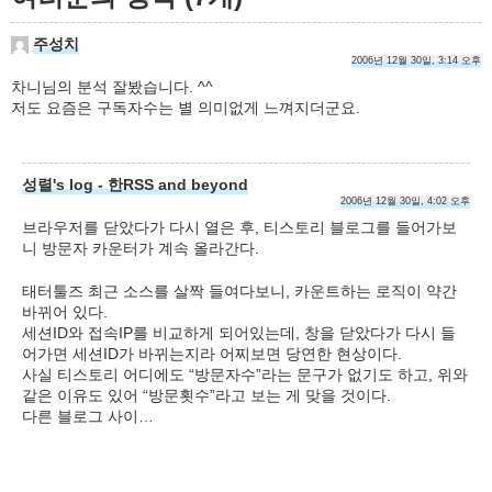
주성치
2006년 12월 30일, 3:14 오후
차니님의 분석 잘봤습니다. ^^
저도 요즘은 구독자수는 별 의미없게 느껴지더군요.
성렬's log - 한RSS and beyond
2006년 12월 30일, 4:02 오후
브라우저를 닫았다가 다시 열은 후, 티스토리 블로그를 들어가보
니 방문자 카운터가 계속 올라간다.
태터툴즈 최근 소스를 살짝 들여다보니, 카운트하는 로직이 약간
바뀌어 있다.
세션ID와 접속IP를 비교하게 되어있는데, 창을 닫았다가 다시 들
어가면 세션ID가 바뀌는지라 어찌보면 당연한 현상이다.
사실 티스토리 어디에도 “방문자수”라는 문구가 없기도 하고, 위와
같은 이유도 있어 “방문횟수”라고 보는 게 맞을 것이다.
다른 블로그 사이…