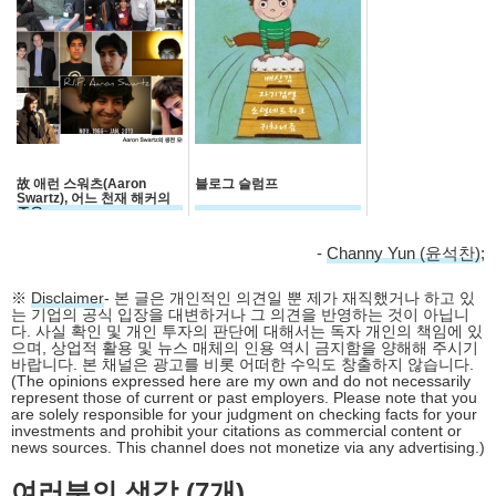
故 애런 스워츠(Aaron
블로그 슬럼프
Swartz), 어느 천재 해커의
죽음
-
Channy Yun (윤석찬)
;
※
Disclaimer
- 본 글은 개인적인 의견일 뿐 제가 재직했거나 하고 있
는 기업의 공식 입장을 대변하거나 그 의견을 반영하는 것이 아닙니
다. 사실 확인 및 개인 투자의 판단에 대해서는 독자 개인의 책임에 있
으며, 상업적 활용 및 뉴스 매체의 인용 역시 금지함을 양해해 주시기
바랍니다. 본 채널은 광고를 비롯 어떠한 수익도 창출하지 않습니다.
(The opinions expressed here are my own and do not necessarily
represent those of current or past employers. Please note that you
are solely responsible for your judgment on checking facts for your
investments and prohibit your citations as commercial content or
news sources. This channel does not monetize via any advertising.)
여러분의 생각 (7개)