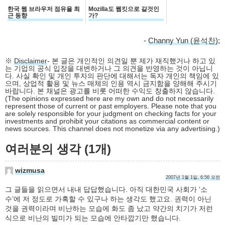
한국 웹 브라우저 점유율 최
Mozilla도 웹킷으로 갈것인
근 동향
가?
-
Channy Yun (윤석찬)
;
※
Disclaimer
- 본 글은 개인적인 의견일 뿐 제가 재직했거나 하고 있
는 기업의 공식 입장을 대변하거나 그 의견을 반영하는 것이 아닙니
다. 사실 확인 및 개인 투자의 판단에 대해서는 독자 개인의 책임에 있
으며, 상업적 활용 및 뉴스 매체의 인용 역시 금지함을 양해해 주시기
바랍니다. 본 채널은 광고를 비롯 어떠한 수익도 창출하지 않습니다.
(The opinions expressed here are my own and do not necessarily
represent those of current or past employers. Please note that you
are solely responsible for your judgment on checking facts for your
investments and prohibit your citations as commercial content or
news sources. This channel does not monetize via any advertising.)
여러분의 생각 (1개)
wizmusa
2007년 1월 1일, 6:56 오전
그 글들을 읽으면서 내내 답답했습니다. 아직 대한민국 사회가 ‘소
수’에 저 정도로 가혹할 수 있구나 하는 생각도 했고요. 권력이 아닌
것을 권력이라며 비난하는 모습에 화도 좀 났고 약간의 치기가 저런
식으로 비난의 빌미가 되는 모습에 안타깝기만 했습니다.