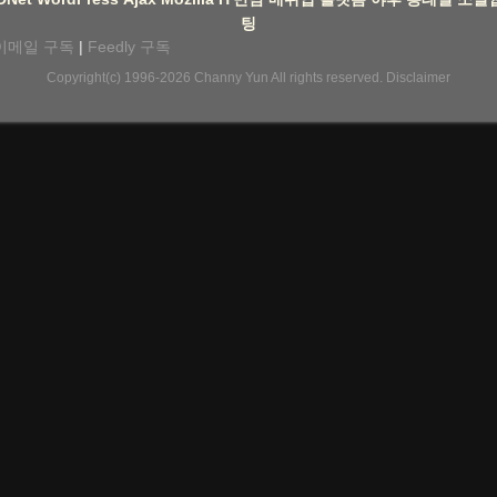
팅
이메일 구독
|
Feedly 구독
Copyright(c) 1996-2026
Channy Yun
All rights reserved.
Disclaimer