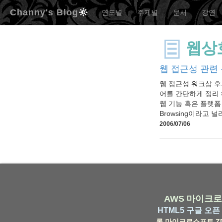
Channy's Blog
연도별
주제별
문서
강연
웹상
웹 접근성 관련
웹 접근성 워크삽 후
어를 간단하게 정리 해 
웹 기능 혹은 플랫폼
Browsing이라고 널리
2006/07/06
AWS
마이크로
HTML5
구글
오픈 
롬
마이크로소프트
Z