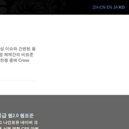
ZH-CN
EN
JA
KO
근성 이슈와 간련된 용
은 운영 체제간의 비표준
쟁 중에 Cross
비급
웹2.0
웹표준
그
나인포유
네이버
크
웹
서평
영화
CSS
마케