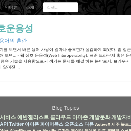
인터뷰
소개
호운용성
 용어의 혼란
기를 보면서 바른 용어 사용이 얼마나 중요한가 실감하게 되었다. 웹 접
보면... - 웹 상호 운용성(Web Interoperability): 표준 브라우저 혹
 종속 기술을 사용함으로서 생기는 문제를 해결 하는 분야로서, 브라우저 전
 알려진 ...
Blog Topics
서비스
에반젤리스트
클라우드
아마존
개발문화
개발자
API
Twitter
아이폰
파이어폭스
오픈소스
다음
ActiveX
제주
블로
DNet
WordPress
Ajax
Mozilla
IT만담
매쉬업
플랫폼
야후
롱테일
소셜