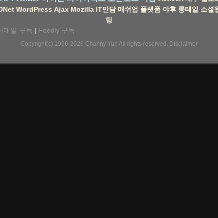
DNet
WordPress
Ajax
Mozilla
IT만담
매쉬업
플랫폼
야후
롱테일
소셜
팅
이메일 구독
|
Feedly 구독
Copyright(c) 1996-2026
Channy Yun
All rights reserved.
Disclaimer