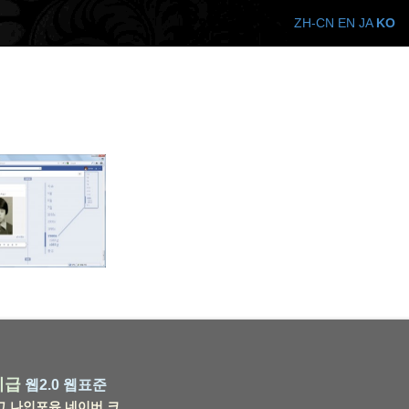
ZH-CN
EN
JA
KO
비급
웹2.0
웹표준
그
나인포유
네이버
크