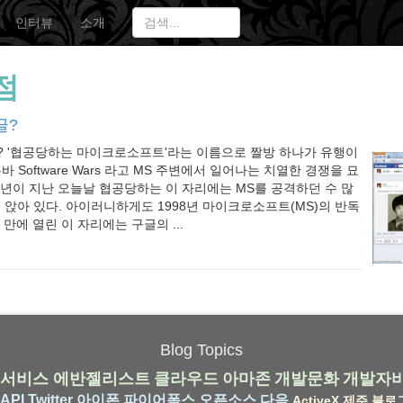
인터뷰
소개
점
글?
? '협공당하는 마이크로소프트'라는 이름으로 짤방 하나가 유행이
바 Software Wars 라고 MS 주변에서 일어나는 치열한 경쟁을 묘
0년이 지난 오늘날 협공당하는 이 자리에는 MS를 공격하던 수 많
글이 앉아 있다. 아이러니하게도 1998년 마이크로소프트(MS)의 반독
 만에 열린 이 자리에는 구글의 ...
Blog Topics
서비스
에반젤리스트
클라우드
아마존
개발문화
개발자
API
Twitter
아이폰
파이어폭스
오픈소스
다음
ActiveX
제주
블로