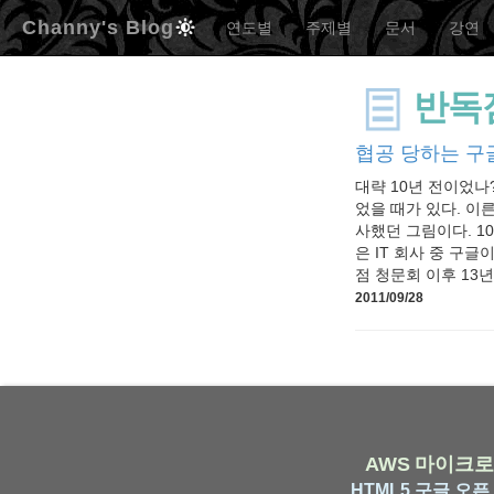
Channy's Blog
연도별
주제별
문서
강연
반독
협공 당하는 구
대략 10년 전이었나
었을 때가 있다. 이른
사했던 그림이다. 1
은 IT 회사 중 구
점 청문회 이후 13년
2011/09/28
AWS
마이크로
HTML5
구글
오픈 