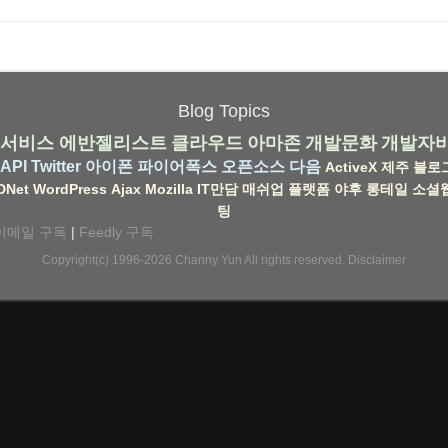
Blog Topics
서비스
에반젤리스트
클라우드
아마존
개발문화
개발자
API
Twitter
아이폰
파이어폭스
오픈소스
다음
ActiveX
제주
블로
DNet
WordPress
Ajax
Mozilla
IT만담
매쉬업
플랫폼
야후
롱테일
소셜
팅
이메일 구독
|
Feedly 구독
Copyright(c) 1996-2026
Channy Yun
All rights reserved.
Disclaimer