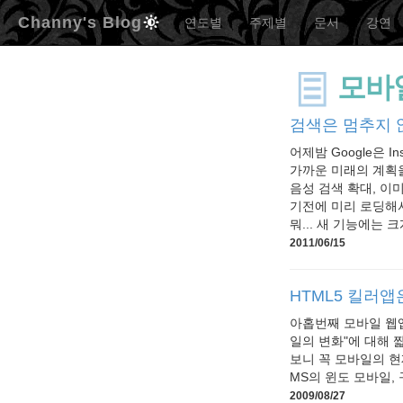
Channy's Blog
연도별
주제별
문서
강연
모바
검색은 멈추지 
어제밤 Google은 I
가까운 미래의 계획을
음성 검색 확대, 이
기전에 미리 로딩해서 
뭐... 새 기능에는 크게
2011/06/15
HTML5 킬러앱은
아홉번째 모바일 웹앱스
일의 변화"에 대해 
보니 꼭 모바일의 현
MS의 윈도 모바일, 
2009/08/27