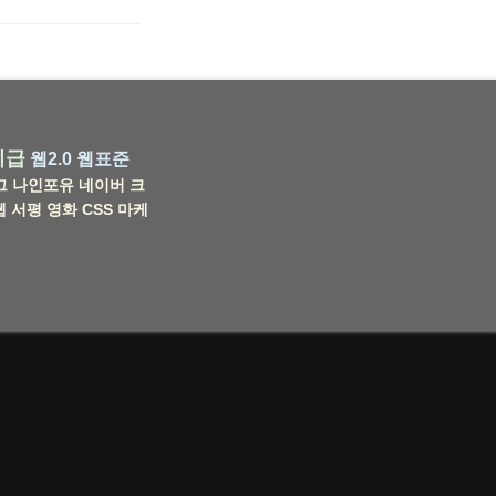
비급
웹2.0
웹표준
그
나인포유
네이버
크
웹
서평
영화
CSS
마케