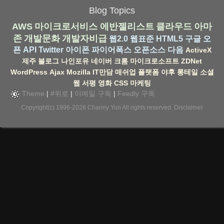
Blog Topics
AWS
마이크로서비스
에반젤리스트
클라우드
아마
존
개발문화
개발자비급
웹2.0
웹표준
HTML5
구글
오
픈 API
Twitter
아이폰
파이어폭스
오픈소스
다음
ActiveX
제주
블로그
나인포유
네이버
크롬
마이크로소프트
ZDNet
WordPress
Ajax
Mozilla
IT만담
매쉬업
플랫폼
야후
롱테일
소셜
웹
서평
영화
CSS
마케팅
Theme
|
#위로
|
이메일 구독
|
Feedly 구독
Copyright(c) 1996-2026
Channy Yun
All rights reserved.
Disclaimer