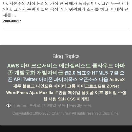
다. 자본주의 시장 논리의 가장 큰 폐해가 독과점이다. 그건 누구나 다
안다. 그래서 논란이 일면 공정 거래 위원회가 조사를 하고, 비대칭 규
제를 ...
2006/08/17
Blog Topics
AWS
마이크로서비스
에반젤리스트
클라우드
아마
존
개발문화
개발자비급
웹2.0
웹표준
HTML5
구글
오
픈 API
Twitter
아이폰
파이어폭스
오픈소스
다음
ActiveX
제주
블로그
나인포유
네이버
크롬
마이크로소프트
ZDNet
WordPress
Ajax
Mozilla
IT만담
매쉬업
플랫폼
야후
롱테일
소셜
웹
서평
영화
CSS
마케팅
Theme
|
#위로
|
이메일 구독
|
Feedly 구독
Copyright(c) 1996-2026
Channy Yun
All rights reserved.
Disclaimer