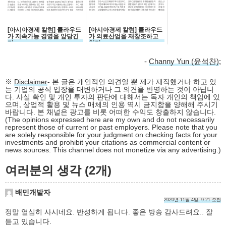
[아시아경제 칼럼] 클라우드
[아시아경제 칼럼] 클라우드
가 지속가능 경영을 앞당긴
가 의료산업을 재창조하고
다
있다
-
Channy Yun (윤석찬)
;
※
Disclaimer
- 본 글은 개인적인 의견일 뿐 제가 재직했거나 하고 있
는 기업의 공식 입장을 대변하거나 그 의견을 반영하는 것이 아닙니
다. 사실 확인 및 개인 투자의 판단에 대해서는 독자 개인의 책임에 있
으며, 상업적 활용 및 뉴스 매체의 인용 역시 금지함을 양해해 주시기
바랍니다. 본 채널은 광고를 비롯 어떠한 수익도 창출하지 않습니다.
(The opinions expressed here are my own and do not necessarily
represent those of current or past employers. Please note that you
are solely responsible for your judgment on checking facts for your
investments and prohibit your citations as commercial content or
news sources. This channel does not monetize via any advertising.)
여러분의 생각 (2개)
배민개발자
2020년 11월 4일, 9:21 오전
정말 열심히 사시네요. 반성하게 됩니다. 좋은 방송 감사드려요.. 잘
듣고 있습니다.