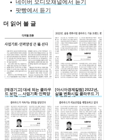
네이버 오디오채널에서 듣기
팟빵에서 듣기
더 읽어 볼 글
[매경기고] 대세 되는 클라우
[아시아경제칼럼] 2022년,
드 보안 … 사업기회·인력양
삶을 변화시킬 클라우드 기
성 큰 場 선다
술 트렌드 셋