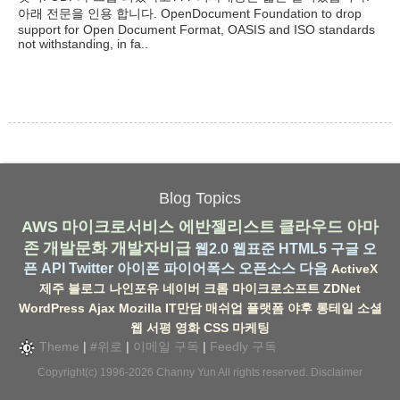
아래 전문을 인용 합니다. OpenDocument Foundation to drop
support for Open Document Format, OASIS and ISO standards
not withstanding, in fa..
Blog Topics
AWS
마이크로서비스
에반젤리스트
클라우드
아마
존
개발문화
개발자비급
웹2.0
웹표준
HTML5
구글
오
픈 API
Twitter
아이폰
파이어폭스
오픈소스
다음
ActiveX
제주
블로그
나인포유
네이버
크롬
마이크로소프트
ZDNet
WordPress
Ajax
Mozilla
IT만담
매쉬업
플랫폼
야후
롱테일
소셜
웹
서평
영화
CSS
마케팅
Theme
|
#위로
|
이메일 구독
|
Feedly 구독
Copyright(c) 1996-2026
Channy Yun
All rights reserved.
Disclaimer