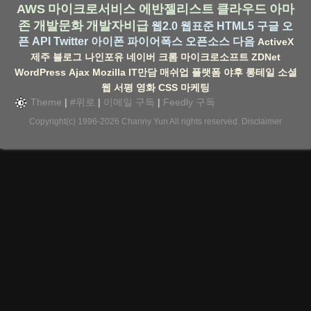
AWS
마이크로서비스
에반젤리스트
클라우드
아마
존
개발문화
개발자비급
웹2.0
웹표준
HTML5
구글
오
픈 API
Twitter
아이폰
파이어폭스
오픈소스
다음
ActiveX
제주
블로그
나인포유
네이버
크롬
마이크로소프트
ZDNet
WordPress
Ajax
Mozilla
IT만담
매쉬업
플랫폼
야후
롱테일
소셜
웹
서평
영화
CSS
마케팅
Theme
|
#위로
|
이메일 구독
|
Feedly 구독
Copyright(c) 1996-2026
Channy Yun
All rights reserved.
Disclaimer