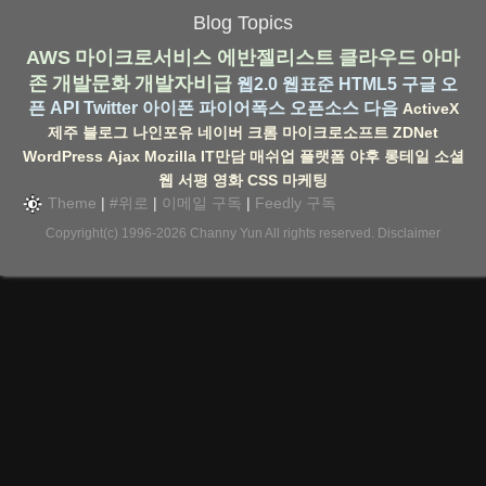
Blog Topics
AWS
마이크로서비스
에반젤리스트
클라우드
아마
존
개발문화
개발자비급
웹2.0
웹표준
HTML5
구글
오
픈 API
Twitter
아이폰
파이어폭스
오픈소스
다음
ActiveX
제주
블로그
나인포유
네이버
크롬
마이크로소프트
ZDNet
WordPress
Ajax
Mozilla
IT만담
매쉬업
플랫폼
야후
롱테일
소셜
웹
서평
영화
CSS
마케팅
Theme
|
#위로
|
이메일 구독
|
Feedly 구독
Copyright(c) 1996-2026
Channy Yun
All rights reserved.
Disclaimer