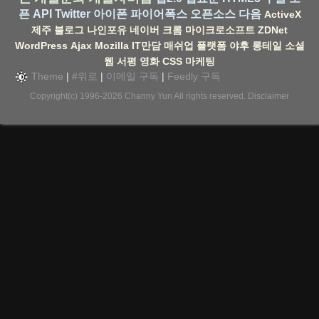
픈 API
Twitter
아이폰
파이어폭스
오픈소스
다음
ActiveX
제주
블로그
나인포유
네이버
크롬
마이크로소프트
ZDNet
WordPress
Ajax
Mozilla
IT만담
매쉬업
플랫폼
야후
롱테일
소셜
웹
서평
영화
CSS
마케팅
Theme
|
#위로
|
이메일 구독
|
Feedly 구독
Copyright(c) 1996-2026
Channy Yun
All rights reserved.
Disclaimer