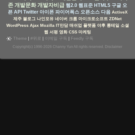
존
개발문화
개발자비급
웹2.0
웹표준
HTML5
구글
오
픈 API
Twitter
아이폰
파이어폭스
오픈소스
다음
ActiveX
제주
블로그
나인포유
네이버
크롬
마이크로소프트
ZDNet
WordPress
Ajax
Mozilla
IT만담
매쉬업
플랫폼
야후
롱테일
소셜
웹
서평
영화
CSS
마케팅
Theme
|
#위로
|
이메일 구독
|
Feedly 구독
Copyright(c) 1996-2026
Channy Yun
All rights reserved.
Disclaimer