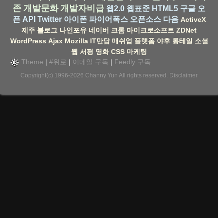
존
개발문화
개발자비급
웹2.0
웹표준
HTML5
구글
오
픈 API
Twitter
아이폰
파이어폭스
오픈소스
다음
ActiveX
제주
블로그
나인포유
네이버
크롬
마이크로소프트
ZDNet
WordPress
Ajax
Mozilla
IT만담
매쉬업
플랫폼
야후
롱테일
소셜
웹
서평
영화
CSS
마케팅
Theme
|
#위로
|
이메일 구독
|
Feedly 구독
Copyright(c) 1996-2026
Channy Yun
All rights reserved.
Disclaimer