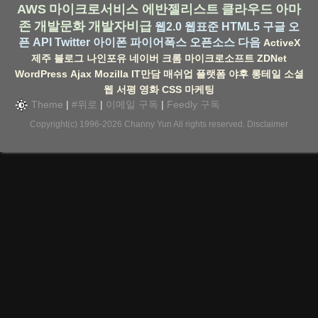
AWS
마이크로서비스
에반젤리스트
클라우드
아마
존
개발문화
개발자비급
웹2.0
웹표준
HTML5
구글
오
픈 API
Twitter
아이폰
파이어폭스
오픈소스
다음
ActiveX
제주
블로그
나인포유
네이버
크롬
마이크로소프트
ZDNet
WordPress
Ajax
Mozilla
IT만담
매쉬업
플랫폼
야후
롱테일
소셜
웹
서평
영화
CSS
마케팅
Theme
|
#위로
|
이메일 구독
|
Feedly 구독
Copyright(c) 1996-2026
Channy Yun
All rights reserved.
Disclaimer