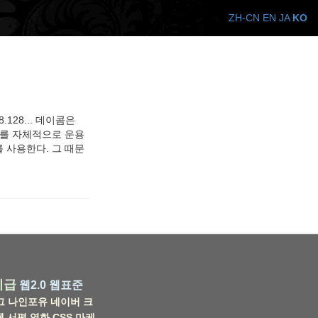
ZH-CN
EN
JA
KO
.128... 데이콤은
 서버를 자체적으로 운용
 사용한다. 그 때문
비급
웹2.0
웹표준
그
나인포유
네이버
크
웹
서평
영화
CSS
마케