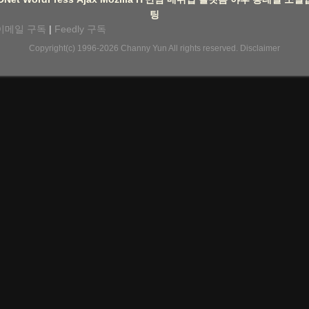
팅
이메일 구독
|
Feedly 구독
Copyright(c) 1996-2026
Channy Yun
All rights reserved.
Disclaimer