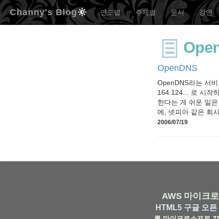
Channy's Blog
연도별
주제별
문서
강연
Ope
OpenDNS
OpenDNS라는 서비스
164.124... 로
한다는 게 쉬운 일은
에, 넷피아 같은 회사가
2006/07/19
AWS
마이크로
HTML5
구글
오픈 
롬
마이크로소프트
Z