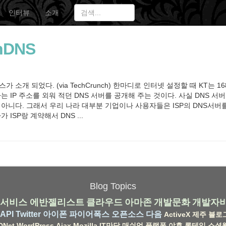
인터뷰
소개
nDNS
가 소개 되었다. (via TechCrunch) 한마디로 인터넷 설정할 때 KT는 168
 시작하는 IP 주소를 외워 적던 DNS 서버를 공개해 주는 것이다. 사실 DNS
 아니다. 그래서 우리 나라 대부분 기업이나 사용자들은 ISP의 DNS서버를
 ISP랑 계약해서 DNS ...
Blog Topics
서비스
에반젤리스트
클라우드
아마존
개발문화
개발자
API
Twitter
아이폰
파이어폭스
오픈소스
다음
ActiveX
제주
블로
DNet
WordPress
Ajax
Mozilla
IT만담
매쉬업
플랫폼
야후
롱테일
소셜