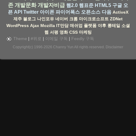
존
개발문화
개발자비급
웹2.0
웹표준
HTML5
구글
오
픈 API
Twitter
아이폰
파이어폭스
오픈소스
다음
ActiveX
제주
블로그
나인포유
네이버
크롬
마이크로소프트
ZDNet
WordPress
Ajax
Mozilla
IT만담
매쉬업
플랫폼
야후
롱테일
소셜
웹
서평
영화
CSS
마케팅
Theme
|
#위로
|
이메일 구독
|
Feedly 구독
Copyright(c) 1996-2026
Channy Yun
All rights reserved.
Disclaimer