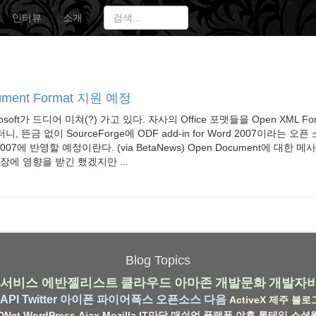
인터뷰
소개
ument Format 지원 예정
osoft가 드디어 미쳐(?) 가고 있다. 자사의 Office 포맷들을 Open XML F
 뜬금 없이 SourceForge에 ODF add-in for Word 2007이라는 
2007에 반영할 예정이란다. (via BetaNews) Open Document에 대한
의 성장에 영향을 받긴 했겠지만 ...
Blog Topics
서비스
에반젤리스트
클라우드
아마존
개발문화
개발자
API
Twitter
아이폰
파이어폭스
오픈소스
다음
ActiveX
제주
블로
DNet
WordPress
Ajax
Mozilla
IT만담
매쉬업
플랫폼
야후
롱테일
소셜