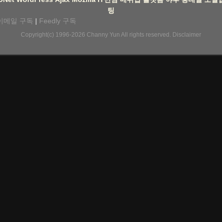
팅
이메일 구독
|
Feedly 구독
Copyright(c) 1996-2026
Channy Yun
All rights reserved.
Disclaimer