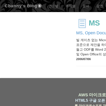
Channy's Blog
연도별
주제별
문서
강연
MS
MS, Open Doc
빌 게이츠 없는 Micr
표준으로 제안을 하더니,
들고 ODF를 Word 
및 Open Office
2006/07/06
AWS
마이크로
HTML5
구글
오픈 
롬
마이크로소프트
Z