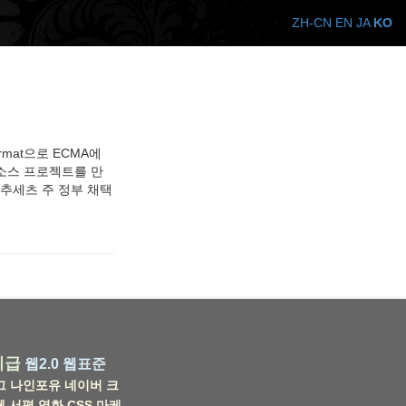
ZH-CN
EN
JA
KO
ormat으로 ECMA에
오픈 소스 프로젝트를 만
 메사추세츠 주 정부 채택
비급
웹2.0
웹표준
그
나인포유
네이버
크
웹
서평
영화
CSS
마케