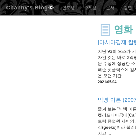
Channy's Blog
연도별
주제별
문서
강연
영화
[아시아경제 칼
지난 93회 오스카 
자된 것은 바로 2억
문 수상에 성공한 소
해준 넷플릭스에 감사
은 오랜 기간 ...
2021/05/04
빅뱅 이론 (200
즐겨 보는 "빅뱅 이론"
캘리포니아공대(Cal
토랑 종업원 사이의 
긱(geeks)이라 
지고 ...