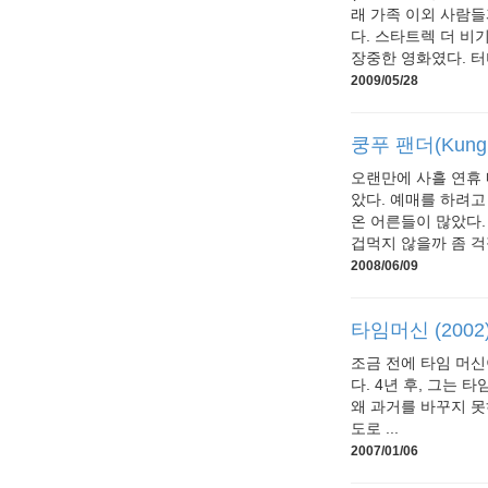
래 가족 이외 사람들
다. 스타트렉 더 비
장중한 영화였다. 터미
2009/05/28
쿵푸 팬더(KungF
오랜만에 사흘 연휴 
았다. 예매를 하려고
온 어른들이 많았다.
겁먹지 않을까 좀 걱정
2008/06/09
타임머신 (2002
조금 전에 타임 머신
다. 4년 후, 그는
왜 과거를 바꾸지 못
도로 ...
2007/01/06