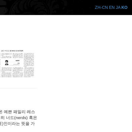
ZH-CN
EN
JA
KO
온 예쁜 패밀리 레스
너드(nerds) 혹은
(狂)인이라는 뜻을 가