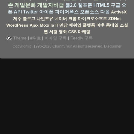
존
개발문화
개발자비급
웹2.0
웹표준
HTML5
구글
오
픈 API
Twitter
아이폰
파이어폭스
오픈소스
다음
ActiveX
제주
블로그
나인포유
네이버
크롬
마이크로소프트
ZDNet
WordPress
Ajax
Mozilla
IT만담
매쉬업
플랫폼
야후
롱테일
소셜
웹
서평
영화
CSS
마케팅
Theme
|
#위로
|
이메일 구독
|
Feedly 구독
Copyright(c) 1996-2026
Channy Yun
All rights reserved.
Disclaimer