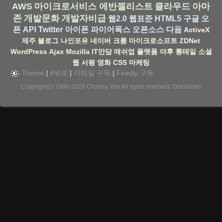
AWS
마이크로서비스
에반젤리스트
클라우드
아마
존
개발문화
개발자비급
웹2.0
웹표준
HTML5
구글
오
픈 API
Twitter
아이폰
파이어폭스
오픈소스
다음
ActiveX
제주
블로그
나인포유
네이버
크롬
마이크로소프트
ZDNet
WordPress
Ajax
Mozilla
IT만담
매쉬업
플랫폼
야후
롱테일
소셜
웹
서평
영화
CSS
마케팅
Theme
|
#위로
|
이메일 구독
|
Feedly 구독
Copyright(c) 1996-2026
Channy Yun
All rights reserved.
Disclaimer