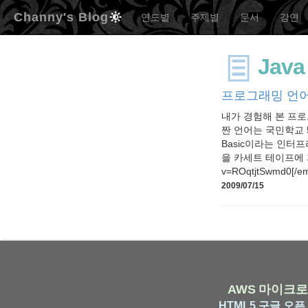
Channy's Blog
연도별
주제별
문서
강연
Java
프로그래밍 언
내가 경험해 본 프
짠 언어는 국민학교 5
Basic이라는 인터
을 카세트 테이프에 저장했
v=ROqtjtSwmd0
2009/07/15
AWS
마이크로
HTML5
구글
오픈 