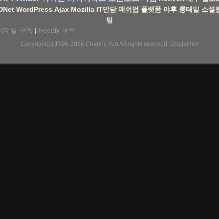
DNet
WordPress
Ajax
Mozilla
IT만담
매쉬업
플랫폼
야후
롱테일
소셜
팅
이메일 구독
|
Feedly 구독
Copyright(c) 1996-2026
Channy Yun
All rights reserved.
Disclaimer