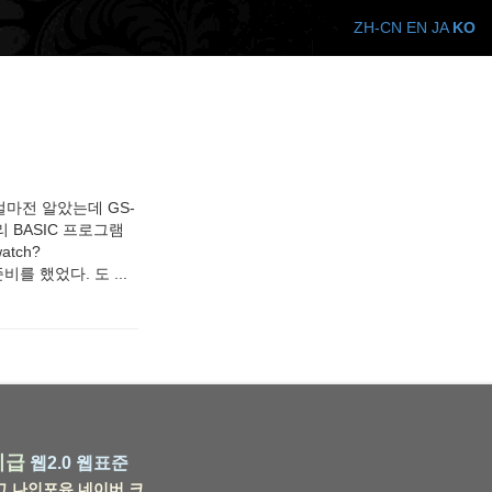
ZH-CN
EN
JA
KO
얼마전 알았는데 GS-
 BASIC 프로그램
atch?
비를 했었다. 도 ...
비급
웹2.0
웹표준
그
나인포유
네이버
크