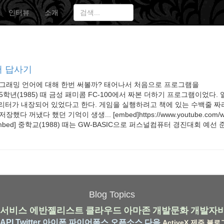
인터뷰
소개
어 답사기
로그래밍 언어에 대해 한번 써볼까? 태어나서 처음으로 프로그램을
학년(1985) 때 금성 패미콤 FC-100에서 짜본 더하기 프로그램이었다. 
프리터가 내장되어 있었다고 한다. 게임을 실행하려고 책에 있는 수백줄 짜리
다 꺼냈다 했던 기억이 생생... [embed]https://www.youtube.com/w
[/embed] 중학교(1988) 때는 GW-BASIC으로 퍼스널컴퓨터 경진대회 예선 준
Blog Topics
서비스
에반젤리스트
클라우드
아마존
개발문화
개발자
API
Twitter
아이폰
파이어폭스
오픈소스
다음
ActiveX
제주
블로