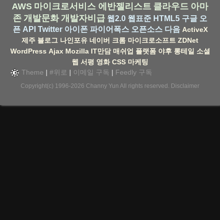
AWS
마이크로서비스
에반젤리스트
클라우드
아마
존
개발문화
개발자비급
웹2.0
웹표준
HTML5
구글
오
픈 API
Twitter
아이폰
파이어폭스
오픈소스
다음
ActiveX
제주
블로그
나인포유
네이버
크롬
마이크로소프트
ZDNet
WordPress
Ajax
Mozilla
IT만담
매쉬업
플랫폼
야후
롱테일
소셜
웹
서평
영화
CSS
마케팅
Theme
|
#위로
|
이메일 구독
|
Feedly 구독
Copyright(c) 1996-2026
Channy Yun
All rights reserved.
Disclaimer