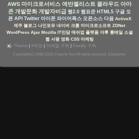
AWS
마이크로서비스
에반젤리스트
클라우드
아마
존
개발문화
개발자비급
웹2.0
웹표준
HTML5
구글
오
픈 API
Twitter
아이폰
파이어폭스
오픈소스
다음
ActiveX
제주
블로그
나인포유
네이버
크롬
마이크로소프트
ZDNet
WordPress
Ajax
Mozilla
IT만담
매쉬업
플랫폼
야후
롱테일
소셜
웹
서평
영화
CSS
마케팅
Theme
|
#위로
|
이메일 구독
|
Feedly 구독
Copyright(c) 1996-2026
Channy Yun
All rights reserved.
Disclaimer