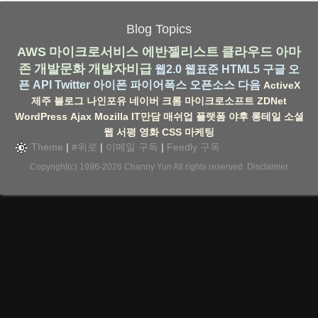
Blog Topics
AWS
마이크로서비스
에반젤리스트
클라우드
아마
존
개발문화
개발자비급
웹2.0
웹표준
HTML5
구글
오
픈 API
Twitter
아이폰
파이어폭스
오픈소스
다음
ActiveX
제주
블로그
나인포유
네이버
크롬
마이크로소프트
ZDNet
WordPress
Ajax
Mozilla
IT만담
매쉬업
플랫폼
야후
롱테일
소셜
웹
서평
영화
CSS
마케팅
Theme
|
#위로
|
이메일 구독
|
Feedly 구독
Copyright(c) 1996-2026
Channy Yun
All rights reserved.
Disclaimer