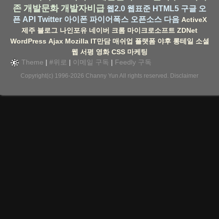
존
개발문화
개발자비급
웹2.0
웹표준
HTML5
구글
오
픈 API
Twitter
아이폰
파이어폭스
오픈소스
다음
ActiveX
제주
블로그
나인포유
네이버
크롬
마이크로소프트
ZDNet
WordPress
Ajax
Mozilla
IT만담
매쉬업
플랫폼
야후
롱테일
소셜
웹
서평
영화
CSS
마케팅
Theme
|
#위로
|
이메일 구독
|
Feedly 구독
Copyright(c) 1996-2026
Channy Yun
All rights reserved.
Disclaimer