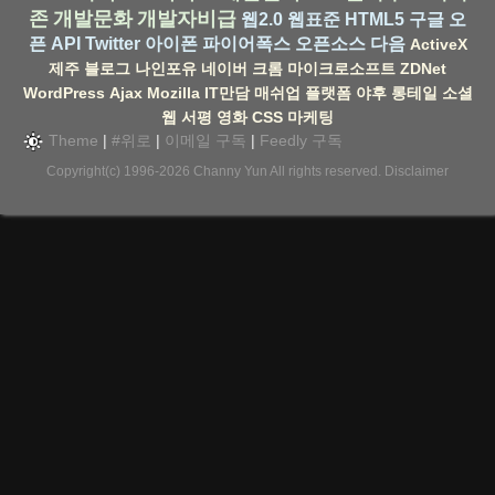
존
개발문화
개발자비급
웹2.0
웹표준
HTML5
구글
오
픈 API
Twitter
아이폰
파이어폭스
오픈소스
다음
ActiveX
제주
블로그
나인포유
네이버
크롬
마이크로소프트
ZDNet
WordPress
Ajax
Mozilla
IT만담
매쉬업
플랫폼
야후
롱테일
소셜
웹
서평
영화
CSS
마케팅
Theme
|
#위로
|
이메일 구독
|
Feedly 구독
Copyright(c) 1996-2026
Channy Yun
All rights reserved.
Disclaimer