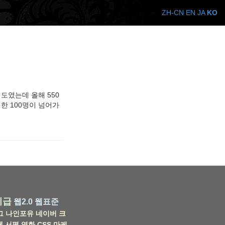
ZH-CN
EN
JA
KO
정도였는데 올해 550
한 100명이 넘어가
비급
웹2.0
웹표준
그
나인포유
네이버
크
웹
서평
영화
CSS
마케