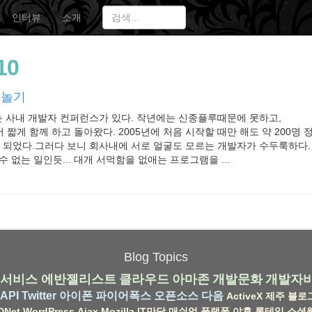
인터뷰
소개
10
 놀기
는 사내 개발자 컨퍼런스가 있다. 작년에는 신종플루때문에 못하고,
 짧게 함께 하고 돌아왔다. 2005년에 처음 시작할 때만 해도 약 200명 
가 되었다.그러다 보니 회사내에 서로 얼굴도 모르는 개발자가 수두룩하다. 
 없는 일인듯... 대개 서먹함을 없애는 프로그램을 ...
Blog Topics
서비스
에반젤리스트
클라우드
아마존
개발문화
개발자
API
Twitter
아이폰
파이어폭스
오픈소스
다음
ActiveX
제주
블로
DNet
WordPress
Ajax
Mozilla
IT만담
매쉬업
플랫폼
야후
롱테일
소셜