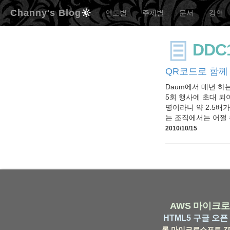
Channy's Blog
연도별
주제별
문서
강연
DDC
QR코드로 함께
Daum에서 매년 하
5회 행사에 초대 되어
명이라니 약 2.5배
는 조직에서는 어쩔 수
2010/10/15
AWS
마이크로
HTML5
구글
오픈 
롬
마이크로소프트
Z