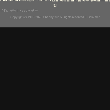
팅
이메일 구독
|
Feedly 구독
Copyright(c) 1996-2026
Channy Yun
All rights reserved.
Disclaimer