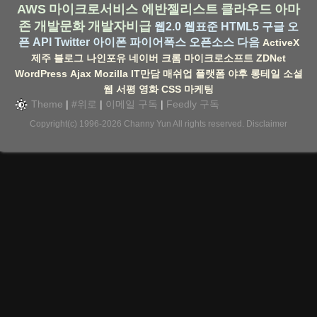
AWS
마이크로서비스
에반젤리스트
클라우드
아마
존
개발문화
개발자비급
웹2.0
웹표준
HTML5
구글
오
픈 API
Twitter
아이폰
파이어폭스
오픈소스
다음
ActiveX
제주
블로그
나인포유
네이버
크롬
마이크로소프트
ZDNet
WordPress
Ajax
Mozilla
IT만담
매쉬업
플랫폼
야후
롱테일
소셜
웹
서평
영화
CSS
마케팅
Theme
|
#위로
|
이메일 구독
|
Feedly 구독
Copyright(c) 1996-2026
Channy Yun
All rights reserved.
Disclaimer