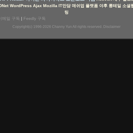
DNet
WordPress
Ajax
Mozilla
IT만담
매쉬업
플랫폼
야후
롱테일
소셜
팅
이메일 구독
|
Feedly 구독
Copyright(c) 1996-2026
Channy Yun
All rights reserved.
Disclaimer