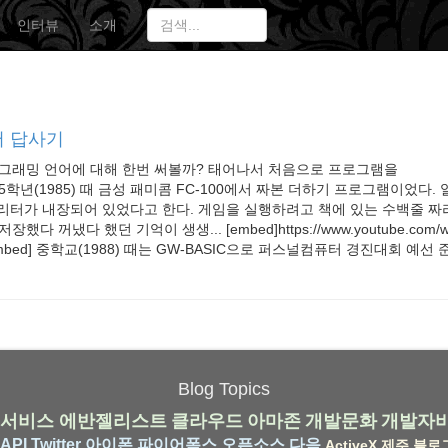
인터뷰
소개
어 답사기
로그래밍 언어에 대해 한번 써볼까? 태어나서 처음으로 프로그램을
학년(1985) 때 금성 패미콤 FC-100에서 짜본 더하기 프로그램이었다. 
프리터가 내장되어 있었다고 한다. 게임을 실행하려고 책에 있는 수백줄 짜리
다 꺼냈다 했던 기억이 생생... [embed]https://www.youtube.com/w
[/embed] 중학교(1988) 때는 GW-BASIC으로 퍼스널컴퓨터 경진대회 예선 준
Blog Topics
서비스
에반젤리스트
클라우드
아마존
개발문화
개발자
API
Twitter
아이폰
파이어폭스
오픈소스
다음
ActiveX
제주
블로