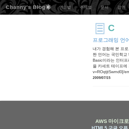
Channy's Blog
연도별
주제별
문서
강연
C
프로그래밍 언
내가 경험해 본 프
짠 언어는 국민학교 5
Basic이라는 인터
을 카세트 테이프에 저장했
v=ROqtjtSwmd0
2009/07/15
AWS
마이크로
HTML5
구글
오픈 