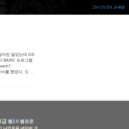
ZH-CN
EN
JA
KO
얼마전 알았는데 GS-
 BASIC 프로그램
atch?
비를 했었다. 도 ...
비급
웹2.0
웹표준
그
나인포유
네이버
크